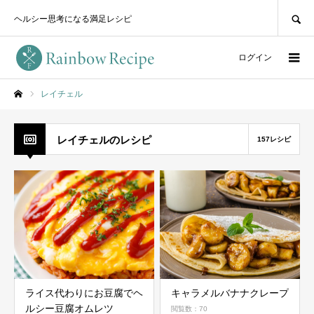
SEARCH
ヘルシー思考になる満足レシピ
ログイン
レイチェル
ホーム
レイチェルのレシピ
157レシピ
ライス代わりにお豆腐でヘ
キャラメルバナナクレープ
ルシー豆腐オムレツ
閲覧数：70