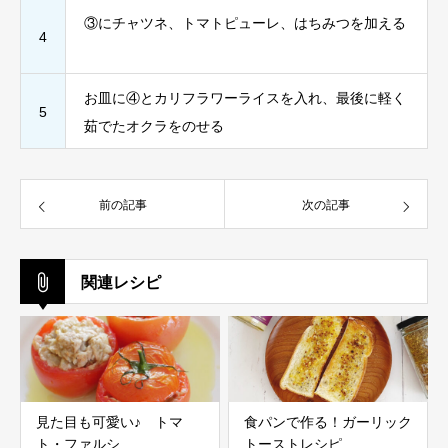
③にチャツネ、トマトピューレ、はちみつを加える
4
⠀
お皿に④とカリフラワーライスを入れ、最後に軽く
5
茹でたオクラをのせる
前の記事
次の記事
関連レシピ
見た目も可愛い♪ トマ
食パンで作る！ガーリック
ト・ファルシ
トーストレシピ