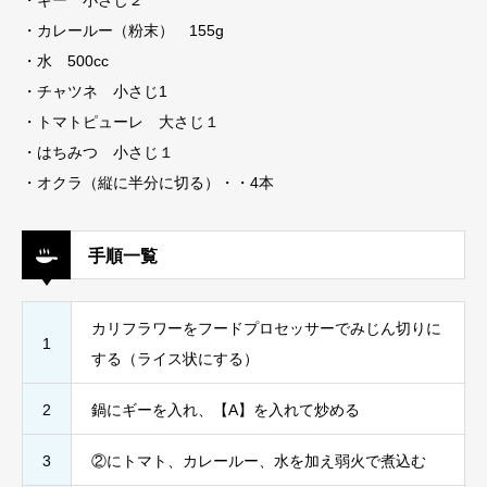
・ギー 小さじ２⠀
・カレールー（粉末） 155g⠀
・水 500cc⠀
・チャツネ 小さじ1⠀
・トマトピューレ 大さじ１⠀
・はちみつ 小さじ１⠀
・オクラ（縦に半分に切る）・・4本⠀
手順一覧
カリフラワーをフードプロセッサーでみじん切りに
1
する（ライス状にする）
2
鍋にギーを入れ、【A】を入れて炒める
3
②にトマト、カレールー、水を加え弱火で煮込む⠀