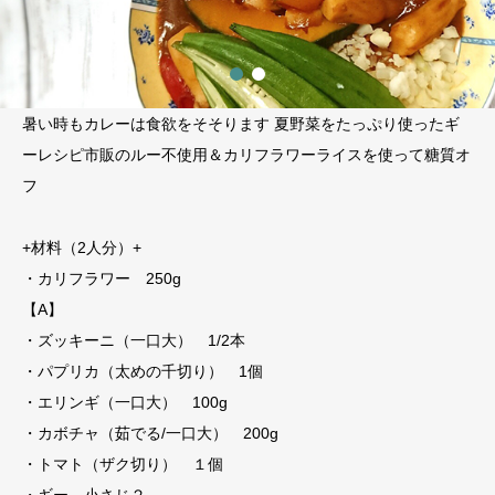
暑い時もカレーは食欲をそそります 夏野菜をたっぷり使ったギ
ーレシピ市販のルー不使用＆カリフラワーライスを使って糖質オ
フ
+材料（2人分）+
・カリフラワー 250g
【A】
・ズッキーニ（一口大） 1/2本⠀
・パプリカ（太めの千切り） 1個⠀
・エリンギ（一口大） 100g⠀
・カボチャ（茹でる/一口大） 200g⠀ ⠀
・トマト（ザク切り） １個⠀