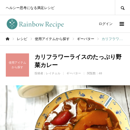
SEARCH
ヘルシー思考になる満足レシピ
ログイン
レシピ
使用アイテムから探す
ギーバター
カリフラワーライスのたっぷり野菜カレー
ホーム
カリフラワーライスのたっぷり野
使用アイテム
菜カレー
から探す
投稿者 :
レイチェル
ギーバター
閲覧数：48