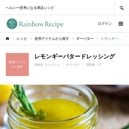
SEARCH
ヘルシー思考になる満足レシピ
ログイン
レシピ
使用アイテムから探す
ギーバター
レモンギーバタードレッシング
ホーム
レモンギーバタードレッシング
使用アイテム
投稿者 :
レイチェル
ギーバター
閲覧数：27
から探す