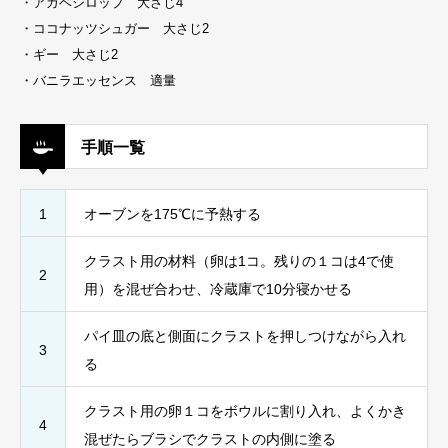
・アガベシロップ 大さじ4
・ココナッツシュガー 大さじ2
・ギー 大さじ2
・バニラエッセンス 適量
手順一覧
1
オーブンを175℃に予熱する
クラスト用の材料（卵は1コ。残りの１コは4で使
2
用）を混ぜ合わせ、冷蔵庫で10分寝かせる
パイ皿の底と側面にクラストを押しつけながら入れ
3
る
クラスト用の卵１コをボウルに割り入れ、よくかき
4
混ぜたらブラシでクラストの内側に塗る