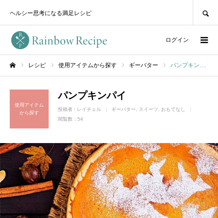
SEARCH
ヘルシー思考になる満足レシピ
ログイン
レシピ
使用アイテムから探す
ギーバター
パンプキンパイ
ホーム
パンプキンパイ
使用アイテム
投稿者 :
レイチェル
ギーバター
スイーツ
おもてなし
から探す
閲覧数：54