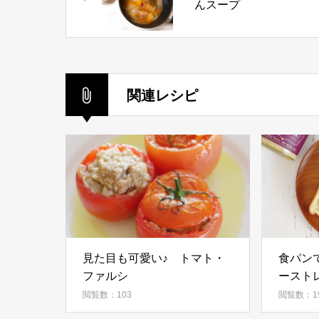
んスープ
関連レシピ
見た目も可愛い♪ トマト・
食パン
ファルシ
ースト
閲覧数：103
閲覧数：1