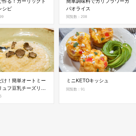
で作る！ガーリックト
簡単調味料でカリフラワーガ
レシピ
パオライス
99
閲覧数：208
だけ！簡単オートミー
ミニKETOキッシュ
リュフ豆乳チーズリゾ
閲覧数：91
6