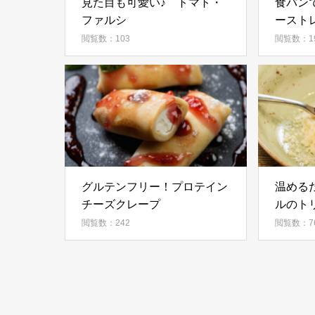
見た目も可愛い♪ トマト・
食パン
ファルシ
ースト
閲覧数：103
閲覧数：1
グルテンフリー！プロテイン
温める
チーズクレープ
ルのト
ット
閲覧数：242
閲覧数：7