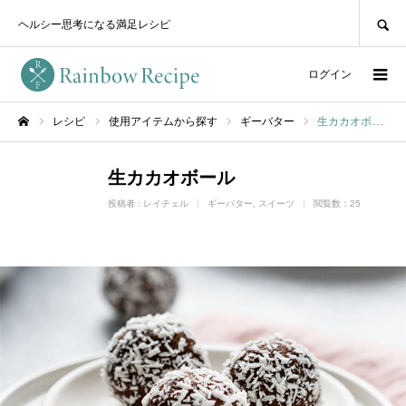
SEARCH
ヘルシー思考になる満足レシピ
ログイン
レシピ
使用アイテムから探す
ギーバター
生カカオボール
ホーム
生カカオボール
投稿者 :
レイチェル
ギーバター
スイーツ
閲覧数：25