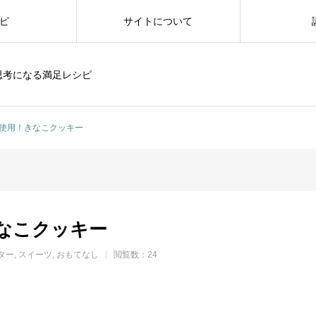
ピ
サイトについて
思考になる満足レシピ
使用！きなこクッキー
なこクッキー
ター
スイーツ
おもてなし
閲覧数：24